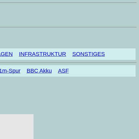
AGEN
INFRASTRUKTUR
SONSTIGES
 1m-Spur
BBC Akku
ASF