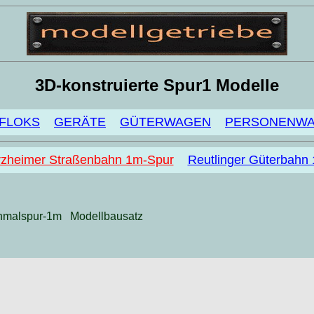
3D-konstruierte Spur1 Modelle
FLOKS
GERÄTE
GÜTERWAGEN
PERSONENW
rzheimer Straßenbahn 1m-Spur
Reutlinger Güterbahn
malspur-1m Modellbausatz